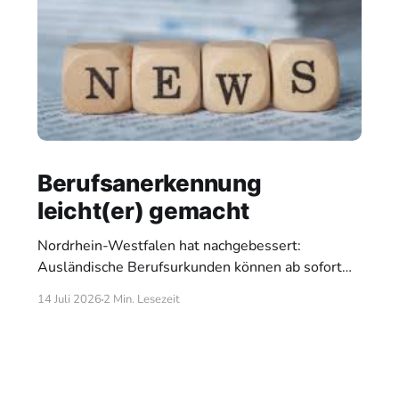
Berufsanerkennung
leicht(er) gemacht
Nordrhein-Westfalen hat nachgebessert:
Ausländische Berufsurkunden können ab sofort
auch dann als gleichwertig anerkannt werden,
14 Juli 2026
2 Min. Lesezeit
wenn sie in englischer Sprache verfasst oder ins
Englische übersetzt wurden. Damit setzt das Land
bundesrechtliche Vorgaben um – und macht einen
Prozess unkomplizierter, der bislang viele
qualifizierte Fachkräfte unnötig ausgebremst hat.