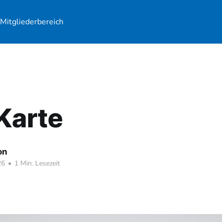
r
Mitgliederbereich
Karte
on
26
•
1 Min. Lesezeit