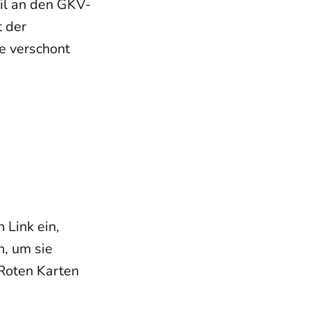
il an den GKV-
t der
e verschont
 Link ein,
, um sie
 Roten Karten