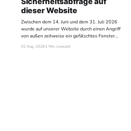
Sicherheitsabfrage auf
dieser Website
Zwischen dem 14. Juni und dem 31. Juli 2026
wurde auf unserer Website durch einen Angriff
von außen zeitweise ein gefälschtes Fenster
eingeblendet. Es sah aus wie eine übliche
02 Aug. 2026
1 Min. Lesezeit
„Bestätigen Sie, dass Sie kein Roboter sind“
Abfrage, forderte aber dazu auf, eine
Tastenkombination zu drücken und anschließend
einen Befehl auf