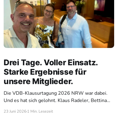
Drei Tage. Voller Einsatz.
Starke Ergebnisse für
unsere Mitglieder.
Die VDB-Klausurtagung 2026 NRW war dabei.
Und es hat sich gelohnt. Klaus Radeler, Bettina
Mendel und André Laufer waren drei intensive
23 Juni 2026
1 Min. Lesezeit
Tage für den VDB im Einsatz, und es hat sich
gelohnt. Bei der Klausurtagung kamen alle
Landesvertreter und deren Geschäftsstellen