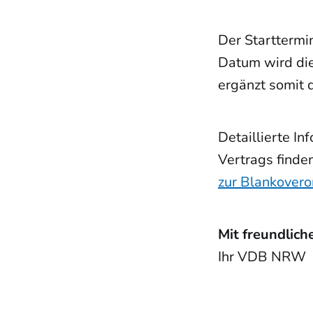
Der Starttermi
Datum wird die
ergänzt somit 
Detaillierte I
Vertrags finde
zur Blankover
Mit freundlic
Ihr VDB NRW