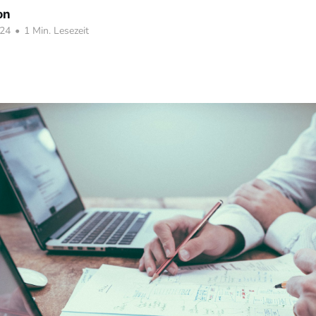
on
024
•
1 Min. Lesezeit