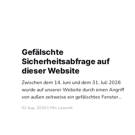
Gefälschte
Sicherheitsabfrage auf
dieser Website
Zwischen dem 14. Juni und dem 31. Juli 2026
wurde auf unserer Website durch einen Angriff
von außen zeitweise ein gefälschtes Fenster
eingeblendet. Es sah aus wie eine übliche
02 Aug. 2026
1 Min. Lesezeit
„Bestätigen Sie, dass Sie kein Roboter sind“
Abfrage, forderte aber dazu auf, eine
Tastenkombination zu drücken und anschließend
einen Befehl auf