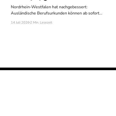
Nordrhein-Westfalen hat nachgebessert:
Ausländische Berufsurkunden können ab sofort
auch dann als gleichwertig anerkannt werden,
14 Juli 2026
2 Min. Lesezeit
wenn sie in englischer Sprache verfasst oder ins
Englische übersetzt wurden. Damit setzt das Land
bundesrechtliche Vorgaben um – und macht einen
Prozess unkomplizierter, der bislang viele
qualifizierte Fachkräfte unnötig ausgebremst hat.
Das Ziel: eine schnellere,
Impressum
Datenschutz