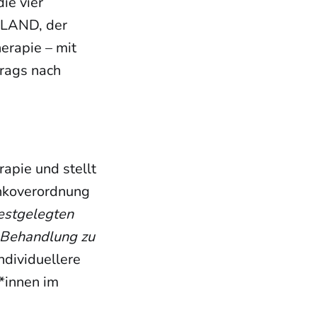
ie vier
HLAND, der
erapie – mit
rags nach
rapie und stellt
ankoverordnung
festgelegten
 Behandlung zu
ndividuellere
t*innen im