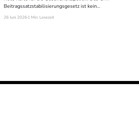
Beitragssatzstabilisierungsgesetz ist kein
Spargesetz. Es ist ein Angriff auf die
26 Juni 2026
1 Min. Lesezeit
Heilmittelversorgung – und auf die Menschen, die
sie brauchen. Logopädie, Ergotherapie,
Physiotherapie, Podologie: Diese Berufe halten
das Gesundheitssystem am Laufen. Ihr Anteil an
den GKV-Ausgaben? Gerade mal 4,2 Prozent.
Trotzdem tragen sie
Erstellt mit Ghost