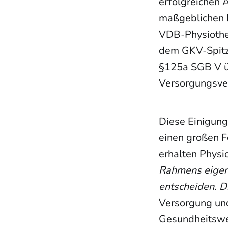
erfolgreichen 
maßgeblichen 
VDB-Physiother
dem GKV-Spitze
§125a SGB V üb
Versorgungsve
Diese Einigung 
einen großen F
erhalten Physi
Rahmens eigenv
entscheiden. D
Versorgung und
Gesundheitsw