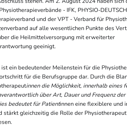
Abschluss stehen. Am 2. August 2024 haben sich d
Physiotherapieverbände - IFK, PHYSIO-DEUTSC
apieverband und der VPT - Verband für Physioth
nverband auf alle wesentlichen Punkte des Vert
er die Heilmittelversorgung mit erweiterter
rantwortung geeinigt.
ist ein bedeutender Meilenstein für die Physiothe
ortschritt für die Berufsgruppe dar. Durch die Bl
otherapeut
innen die Möglichkeit, innerhalb eines 
erantwortlich über Art, Dauer und Frequenz der
ies bedeutet für Patient
innen eine flexiblere und i
 stärkt gleichzeitig die Rolle der Physiotherapeu
esen.