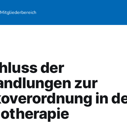
r
Mitgliederbereich
hluss der
andlungen zur
overordnung in d
otherapie